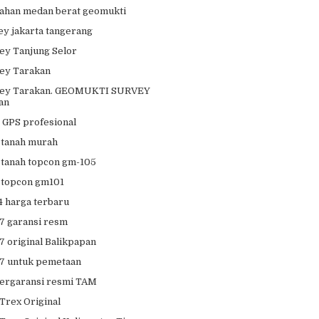
 tahan medan berat geomukti
ey jakarta tangerang
vey Tanjung Selor
vey Tarakan
rvey Tarakan. GEOMUKTI SURVEY
an
r GPS profesional
r tanah murah
r tanah topcon gm-105
r topcon gm101
r4 harga terbaru
7 garansi resm
7 original Balikpapan
7 untuk pemetaan
ergaransi resmi TAM
Trex Original