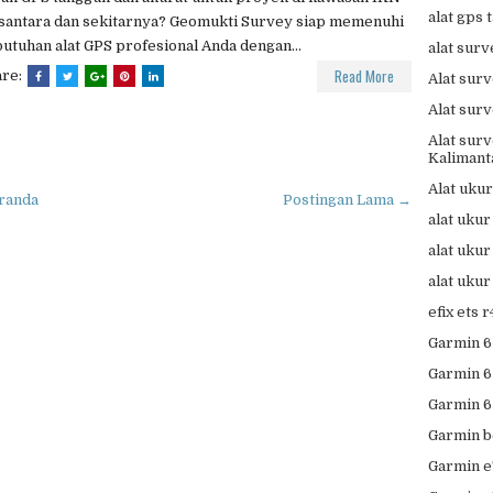
alat gps
santara dan sekitarnya? Geomukti Survey siap memenuhi
utuhan alat GPS profesional Anda dengan...
alat surv
Read More
are:
Alat sur
Alat sur
Alat su
Kalimant
Alat uku
randa
Postingan Lama →
alat uku
alat uku
alat uku
efix ets 
Garmin 6
Garmin 6
Garmin 6
Garmin b
Garmin e