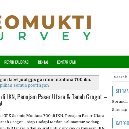
REPAIR KALIBRASI
RENTAL
KONTAK KAMI
gan label
jual gps garmin montana 700 ikn
.
pilkan semua postingan
SITEMA
di IKN, Penajam Paser Utara & Tanah Grogot –
!
Beranda
Sitemap
l GPS Garmin Montana 700 di IKN, Penajam Paser Utara
anah Grogot – Siap Hadapi Medan Kalimantan! Sedang
KATEG
uh GPS tangguh dan akurat untuk proyek di kawasan IKN