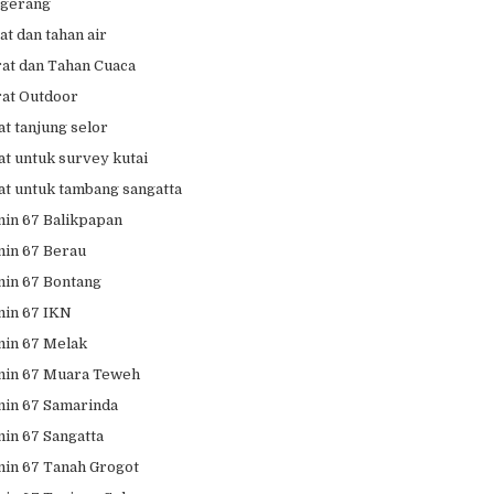
ngerang
t dan tahan air
at dan Tahan Cuaca
at Outdoor
t tanjung selor
at untuk survey kutai
at untuk tambang sangatta
in 67 Balikpapan
in 67 Berau
in 67 Bontang
in 67 IKN
in 67 Melak
min 67 Muara Teweh
in 67 Samarinda
in 67 Sangatta
in 67 Tanah Grogot