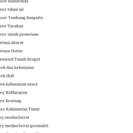
oor Samarinda
oor tahan air
oor Tambang Sangatta
oor Tarakan
oor untuk pemetaan
taan akurat
etaan Hutan
esional Tanah Grogot
ek dan kehutanan
yek IKN
ek kalimantan utara
ey Balikpapan
ey Bontang
ey Kalimantan Timur
ey medan berat
ey medan berat geomukti