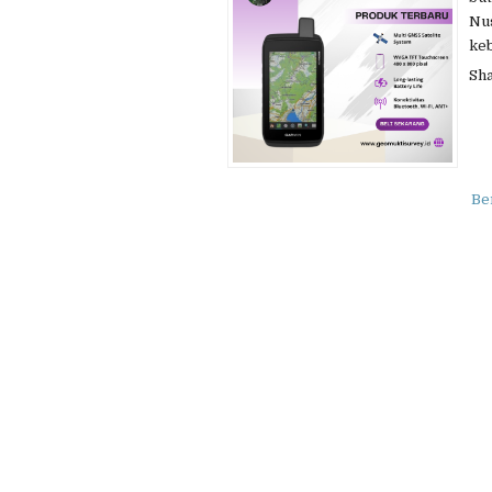
Nu
keb
Sh
Be