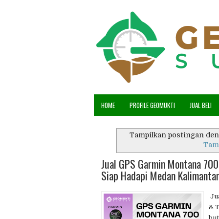
HOME
PROFILE GEOMUKTI
JUAL BELI
Tampilkan postingan den
Tam
Jual GPS Garmin Montana 700 
Siap Hadapi Medan Kalimantan
Jua
& T
but