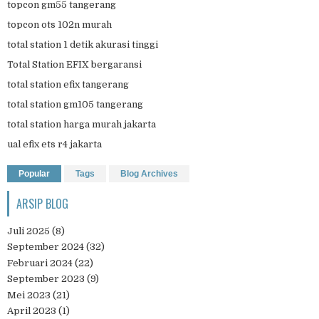
topcon gm55 tangerang
topcon ots 102n murah
total station 1 detik akurasi tinggi
Total Station EFIX bergaransi
total station efix tangerang
total station gm105 tangerang
total station harga murah jakarta
ual efix ets r4 jakarta
Popular
Tags
Blog Archives
ARSIP BLOG
Juli 2025
(8)
September 2024
(32)
Februari 2024
(22)
September 2023
(9)
Mei 2023
(21)
April 2023
(1)