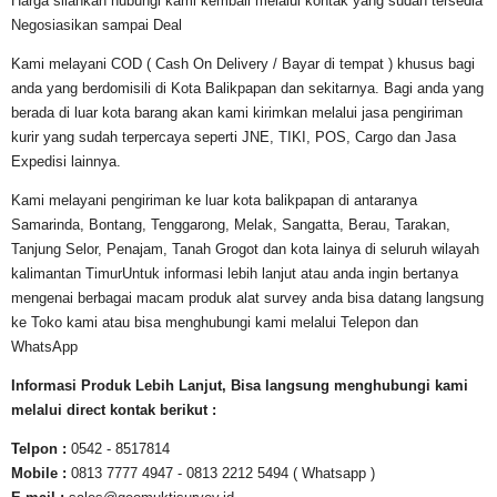
Harga silahkan hubungi kami kembali melalui kontak yang sudah tersedia
Negosiasikan sampai Deal
Kami melayani COD ( Cash On Delivery / Bayar di tempat ) khusus bagi
anda yang berdomisili di Kota Balikpapan dan sekitarnya. Bagi anda yang
berada di luar kota barang akan kami kirimkan melalui jasa pengiriman
kurir yang sudah terpercaya seperti JNE, TIKI, POS, Cargo dan Jasa
Expedisi lainnya.
Kami melayani pengiriman ke luar kota balikpapan di antaranya
Samarinda, Bontang, Tenggarong, Melak, Sangatta, Berau, Tarakan,
Tanjung Selor, Penajam, Tanah Grogot dan kota lainya di seluruh wilayah
kalimantan TimurUntuk informasi lebih lanjut atau anda ingin bertanya
mengenai berbagai macam produk alat survey anda bisa datang langsung
ke Toko kami atau bisa menghubungi kami melalui Telepon dan
WhatsApp
Informasi Produk Lebih Lanjut, Bisa langsung menghubungi kami
melalui direct kontak berikut :
Telpon :
0542 - 8517814
Mobile :
0813 7777 4947 - 0813 2212 5494 ( Whatsapp )