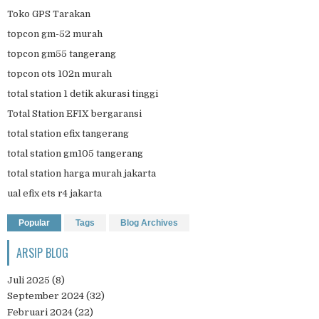
Toko GPS Tarakan
topcon gm-52 murah
topcon gm55 tangerang
topcon ots 102n murah
total station 1 detik akurasi tinggi
Total Station EFIX bergaransi
total station efix tangerang
total station gm105 tangerang
total station harga murah jakarta
ual efix ets r4 jakarta
Popular
Tags
Blog Archives
ARSIP BLOG
Juli 2025
(8)
September 2024
(32)
Februari 2024
(22)